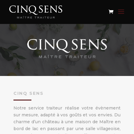
CINQ SENS
Notre service traiteur réalise votre évènement
sur mesure, adapté à vos goûts et vos envies. Du
charme d’un château à une maison de Maître en
bord de lac en passant par une salle villageoise,