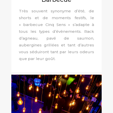
Très souvent synonyme d’été, de
shorts et de moments festifs, le
« barbecue Cinq Sens » s’adapte à
tous les types d’évènements. Rack
d’agneau, pavé de saumon,
aubergines grillées et tant d’autres
vous séduiront tant par leurs odeurs
que par leur goût.